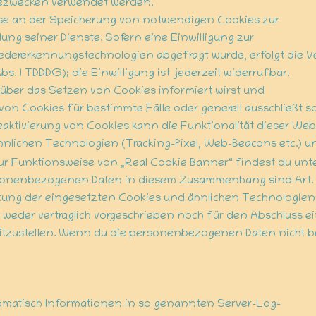
bezwecken verwendet werden.
resse an der Speicherung von notwendigen Cookies zur
lung seiner Dienste. Sofern eine Einwilligung zur
dererkennungstechnologien abgefragt wurde, erfolgt die Ve
Abs. 1 TDDDG); die Einwilligung ist jederzeit widerrufbar.
 über das Setzen von Cookies informiert wirst und
 von Cookies für bestimmte Fälle oder generell ausschließt
Deaktivierung von Cookies kann die Funktionalität dieser Web
nlichen Technologien (Tracking-Pixel, Web-Beacons etc.) un
zur Funktionsweise von „Real Cookie Banner“ findest du unt
nenbezogenen Daten in diesem Zusammenhang sind Art. 6 Abs.
altung der eingesetzten Cookies und ähnlichen Technologien 
weder vertraglich vorgeschrieben noch für den Abschluss ei
tzustellen. Wenn du die personenbezogenen Daten nicht bere
utomatisch Informationen in so genannten Server-Log-